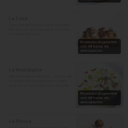
La Loca
Crocante de kiwicha, plátanos asados, 
flan de manjar y mousse de chocolate 
con cacao de Junín.

Producto disponible
Precio: S/. 129

con 48 horas de
Porciones: 8-10
anticipación.
La Nostálgica
Recuerdos de pie de limón. Corazón de 
caramelo líquido bañando un ligero 
brownie de cacao, gianduia crocante y 
chantilly de chocolate blanco.

Producto disponible
con 48 horas de
Precio: S/. 129

anticipación.
Porciones: 8-10
La Pituca
Crocante de cereales andinos, flan de 