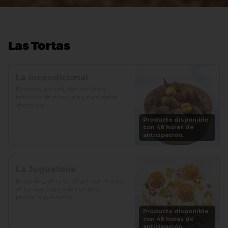
Las Tortas
La Incondicional
Brownie, ajonjolí, flan con kión, 
bizcocho de chocolate y mousse de 
chocolate.

Producto disponible
Precio: S/. 129

con 48 horas de
Porciones: 8-10
anticipación.
La Juguetona
Bases de galleta de alfajor con manjar 
de la casa, crema de vainilla y 
profiteroles rellenos.

Producto disponible
Precio: S/. 129

con 48 horas de
Porciones: 8-10
anticipación.