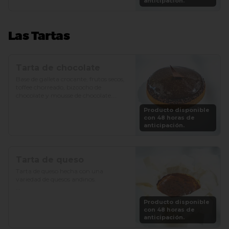
anticipación.
Las Tartas
Tarta de chocolate
Base de galleta crocante, frutos secos, 
toffee chorreado, bizcocho de 
chocolate y mousse de chocolate.

Producto disponible
Precio: S/. 89

con 48 horas de
Porciones: 6-8
anticipación.
Tarta de queso
Tarta de queso hecha con una 
variedad de quesos andinos.

Precio: S/. 79

Producto disponible
Porciones: 6-8
con 48 horas de
anticipación.