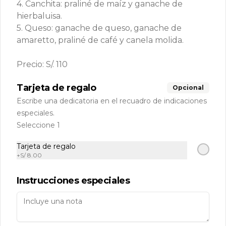
4. Canchita: praliné de maíz y ganache de
Zona delivery
hierbaluisa.
RUC: 20509076945 Razón Social: Cinco Millas S.A.C
5. Queso: ganache de queso, ganache de
Políticas de Reparto a Domicilio
amaretto, praliné de café y canela molida.
Términos y condiciones
Precio: S/. 110
Política de privacidad
Redes sociales
Tarjeta de regalo
Opcional
Escribe una dedicatoria en el recuadro de indicaciones
Instagram
especiales.
Seleccione 1
Mi cuenta
Tarjeta de regalo
+
S/ 8.00
Pedir
Iniciar sesión
Política de Cookies
Instrucciones especiales
Haga clic en Aceptar para permitir que Justo use
cookies a fin de personalizar este sitio, publicar
anuncios y medir su eficiencia en otras apps y sitios
web, incluidas las redes sociales. Personalice sus