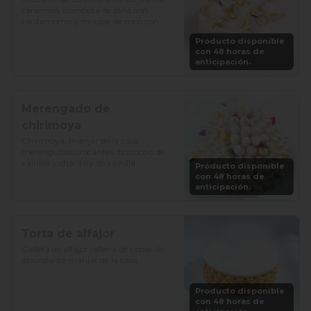
caramelo, compota de piña con 
cardamomo y mousse de coco con 
vainilla.

Producto disponible
con 48 horas de
Precio: S/. 129

anticipación.
Porciones: 8-10
Merengado de
chirimoya
Chirimoya, manjar de la casa, 
merenguitos crocantes, bizcocho de 
vainilla y chantilly de vainilla.

Producto disponible
con 48 horas de
Precio: S/. 115

anticipación.
Porciones: 8-10
Torta de alfajor
Galleta de alfajor rellena de capas de 
abundante manjar de la casa.

Precio: S/. 92

Producto disponible
Porciones: 8-10
con 48 horas de