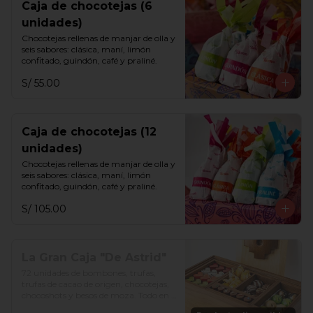
Caja de chocotejas (6
unidades)
Chocotejas rellenas de manjar de olla y 
seis sabores: clásica, maní, limón 
confitado, guindón, café y praliné.
S/ 55.00
Caja de chocotejas (12
unidades)
Chocotejas rellenas de manjar de olla y 
seis sabores: clásica, maní, limón 
confitado, guindón, café y praliné.
S/ 105.00
La Gran Caja "De Astrid"
72 unidades de bombones, trufas, 
trufas de cacao de origen, chocotejas, 
chocoshots y besos de moza. Todo en 
una divertida caja de madera. Además, 