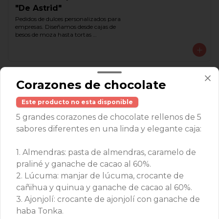
teléfono de contacto para crear una 
"De Astrid"
propuesta basada en tus necesidades.
Pedidos de dulces personalizados para 
empresas. Diseñamos desde cajas de 
besos de moza hasta tortas 
personalizadas con tu logo para tus 
eventos corporativos o regalos de 
empresa. Comunícate con nosotros a 
través del teléfono de contacto para 
crear una propuesta basada en tus 
requerimientos y presupuesto.
Corazones de chocolate
Este producto no esta disponible
5 grandes corazones de chocolate rellenos de 5
sabores diferentes en una linda y elegante caja:
1. Almendras: pasta de almendras, caramelo de
praliné y ganache de cacao al 60%.
2. Lúcuma: manjar de lúcuma, crocante de
Conócenos
cañihua y quinua y ganache de cacao al 60%.
3. Ajonjolí: crocante de ajonjolí con ganache de
Av. Paz Soldán 290, San Isidro, Lima 27 - Perú
haba Tonka.
+51 959844946