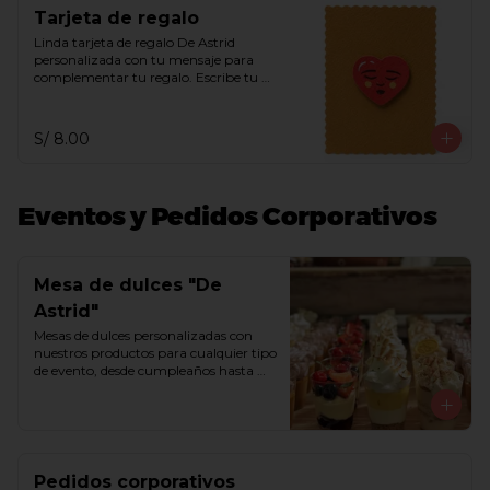
Tarjeta de regalo
Linda tarjeta de regalo De Astrid 
personalizada con tu mensaje para 
complementar tu regalo. Escribe tu 
mensaje en el recuadro de indicaciones 
especiales.
S/ 8.00
Eventos y Pedidos Corporativos
Mesa de dulces "De
Astrid"
Mesas de dulces personalizadas con 
nuestros productos para cualquier tipo 
de evento, desde cumpleaños hasta 
matrimonios. Armamos tu mesa de 
ensueño con bombones, trufas, 
chocoshots, alfajores, besos de moza, 
chocotejas, macarrones, 
marshmallows, queques y/o tortas. 
Comunícate con nosotros a través del 
Pedidos corporativos