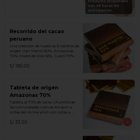
Producto disponible
vuelve a rellenar tu caja en cualquier 
con 48 horas de
momento por S/. 250.
anticipación.
Recorrido del cacao
peruano
Una colección de nuestras 6 tabletas de 
origen (San Martín 82%, Amazonas 
70%, Madre de Dios 65%, Cusco 70%, 
Cusco 75% y Ayacucho 70%).
S/ 185.00
Tableta de origen
Amazonas 70%
Tableta al 70% de cacao Chuncho de 
las comunidades nativas Awajún a 
orillas del río Marañón con notas a 
frutos rojos, miel, aguaje y flores 
S/ 33.00
blancas.