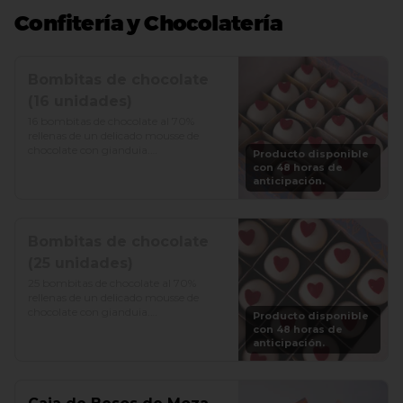
Confitería y Chocolatería
Bombitas de chocolate
(16 unidades)
16 bombitas de chocolate al 70% 
rellenas de un delicado mousse de 
chocolate con gianduia.

Producto disponible
con 48 horas de
Precio: S/. 75
anticipación.
Bombitas de chocolate
(25 unidades)
25 bombitas de chocolate al 70% 
rellenas de un delicado mousse de 
chocolate con gianduia.

Producto disponible
con 48 horas de
Precio: S/. 125
anticipación.