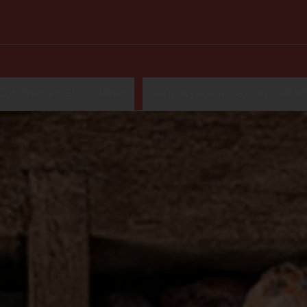
Confitería y Chocolatería
Eventos y Pedidos Corporativ