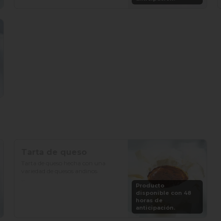
Porciones: 8-10
Tarta de queso
Tarta de queso hecha con una 
variedad de quesos andinos.

Producto
Precio: S/. 79

disponible con 48
Porciones: 6-8
horas de
anticipación.