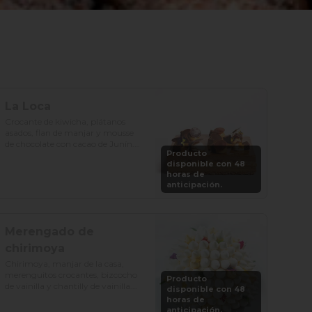
La Loca
Crocante de kiwicha, plátanos 
asados, flan de manjar y mousse 
de chocolate con cacao de Junín.

Producto
disponible con 48
Precio: S/. 129

horas de
Porciones: 8-10
anticipación.
Merengado de
chirimoya
Chirimoya, manjar de la casa, 
merenguitos crocantes, bizcocho 
Producto
de vainilla y chantilly de vainilla.

disponible con 48
horas de
Precio: S/. 115

anticipación.