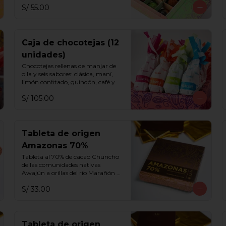
S/ 55.00
Caja de chocotejas (12
unidades)
Chocotejas rellenas de manjar de 
olla y seis sabores: clásica, maní, 
limón confitado, guindón, café y 
praliné.
S/ 105.00
Tableta de origen
Amazonas 70%
Tableta al 70% de cacao Chuncho 
de las comunidades nativas 
Awajún a orillas del río Marañón 
con notas a frutos rojos, miel, 
S/ 33.00
aguaje y flores blancas.
Tableta de origen