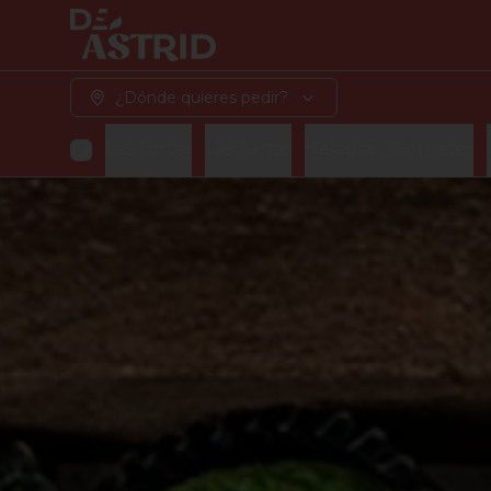
¿Dónde quieres pedir?
Las Tortas
Las Tartas
Helados y Sorbetes