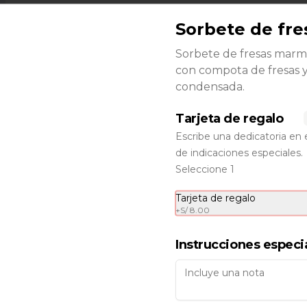
Sorbete de fre
Sorbete de fresas mar
con compota de fresas 
condensada.
Tarjeta de regalo
Escribe una dedicatoria en 
de indicaciones especiales.
Seleccione 1
Bombitas de
chocolate (25
Tarjeta de regalo
+
S/ 8.00
unidades)
25 bombitas de chocolate al 70% 
rellenas de un delicado mousse de 
Producto
chocolate con gianduia.

disponible con 48
Instrucciones especi
horas de
Precio: S/. 125
anticipación.
Caja de Besos de