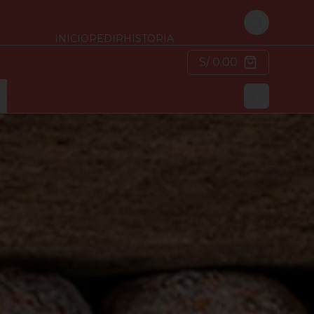
Login
INICIO
PEDIR
HISTORIA
S/ 0.00
os