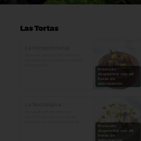
Las Tortas
La Incondicional
Brownie, ajonjolí, flan con kión, 
bizcocho de chocolate y mousse 
de chocolate.

Producto
disponible con 48
Precio: S/. 129

horas de
Porciones: 8-10
anticipación.
La Nostálgica
Recuerdos de pie de limón. 
Corazón de caramelo líquido 
bañando un ligero brownie de 
Producto
cacao, gianduia crocante y 
disponible con 48
chantilly de chocolate blanco.

horas de
anticipación.