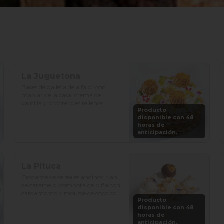
La Juguetona
Bases de galleta de alfajor con 
manjar de la casa, crema de 
vainilla y profiteroles rellenos.

Producto
disponible con 48
Precio: S/. 129

horas de
Porciones: 8-10
anticipación.
La Pituca
Crocante de cereales andinos, flan 
de caramelo, compota de piña con 
cardamomo y mousse de coco con 
Producto
vainilla.

disponible con 48
horas de
Precio: S/. 129

anticipación.