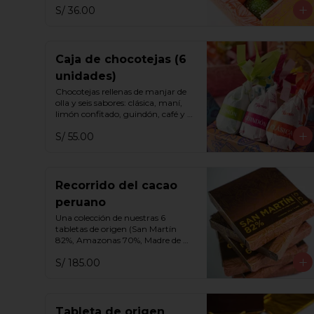
S/ 36.00
Caja de chocotejas (6
unidades)
Chocotejas rellenas de manjar de 
olla y seis sabores: clásica, maní, 
limón confitado, guindón, café y 
praliné.
S/ 55.00
Recorrido del cacao
peruano
Una colección de nuestras 6 
tabletas de origen (San Martín 
82%, Amazonas 70%, Madre de 
Dios 65%, Cusco 70%, Cusco 75% y 
S/ 185.00
Ayacucho 70%).
Tableta de origen