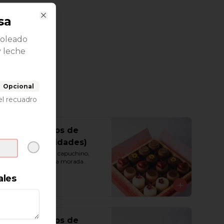
sa
Close
moleado
y leche
Opcional
el recuadro
Caja de Besos de
Moza (16 unidades)
Vainilla, chocolate, capuchino, 
maracuyá y chicha morada.
ales
S/ 145.00
Caja de Besos de