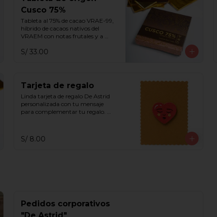
Cusco 75%
Tableta al 75% de cacao VRAE-99, 
híbrido de cacaos nativos del 
VRAEM con notas frutales y a 
flores violetas y blancas.
S/ 33.00
Tarjeta de regalo
Linda tarjeta de regalo De Astrid 
personalizada con tu mensaje 
para complementar tu regalo. 
Escribe tu mensaje en el recuadro 
de indicaciones especiales.
S/ 8.00
Pedidos corporativos
"De Astrid"