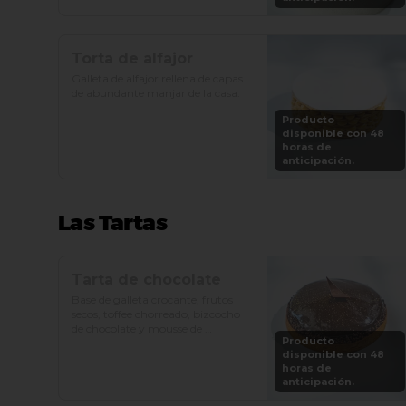
Precio: S/. 129

Porciones: 8-10
Torta de alfajor
Galleta de alfajor rellena de capas 
de abundante manjar de la casa.

Producto
Precio: S/. 92

disponible con 48
Porciones: 8-10
horas de
anticipación.
Las Tartas
Tarta de chocolate
Base de galleta crocante, frutos 
secos, toffee chorreado, bizcocho 
de chocolate y mousse de 
Producto
chocolate.

disponible con 48
horas de
Precio: S/. 89

anticipación.
Porciones: 6-8