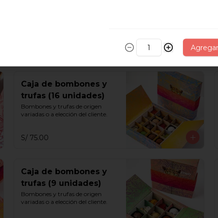
Moza (6 unidades)
Vainilla, chocolate, capuchino, 
maracuyá y chicha morada.
Agrega
S/ 65.00
Caja de bombones y
trufas (16 unidades)
Bombones y trufas de origen 
variadas o a elección del cliente.
S/ 75.00
Caja de bombones y
trufas (9 unidades)
Bombones y trufas de origen 
variadas o a elección del cliente.