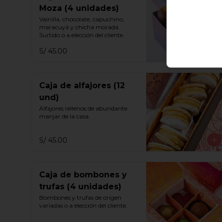
Moza (4 unidades)
Vainilla, chocolate, capuchino, 
maracuyá y chicha morada. 
Surtido o a elección del cliente.
S/ 45.00
Caja de alfajores (12
und)
Alfajores rellenos de abundante 
manjar de la casa.
S/ 45.00
Caja de bombones y
trufas (4 unidades)
Bombones y trufas de origen 
variadas o a elección del cliente.