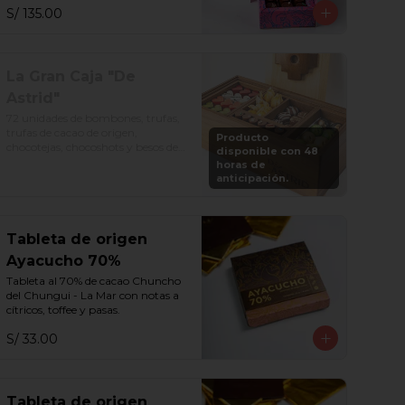
S/ 135.00
La Gran Caja "De
Astrid"
72 unidades de bombones, trufas, 
trufas de cacao de origen, 
Producto
chocotejas, chocoshots y besos de 
disponible con 48
moza. Todo en una divertida caja 
horas de
de madera. Además, vuelve a 
anticipación.
rellenar tu caja en cualquier 
momento por S/. 250.
Tableta de origen
Ayacucho 70%
Tableta al 70% de cacao Chuncho 
del Chungui - La Mar con notas a 
cítricos, toffee y pasas.
S/ 33.00
Tableta de origen