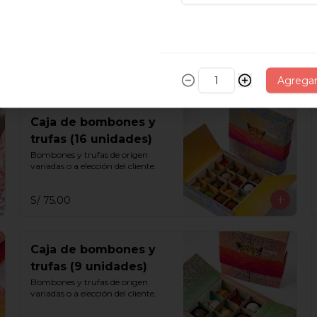
Moza (6 unidades)
Vainilla, chocolate, capuchino, 
maracuyá y chicha morada.
S/ 65.00
Agrega
Caja de bombones y
trufas (16 unidades)
Bombones y trufas de origen 
variadas o a elección del cliente.
S/ 75.00
Caja de bombones y
trufas (9 unidades)
Bombones y trufas de origen 
variadas o a elección del cliente.