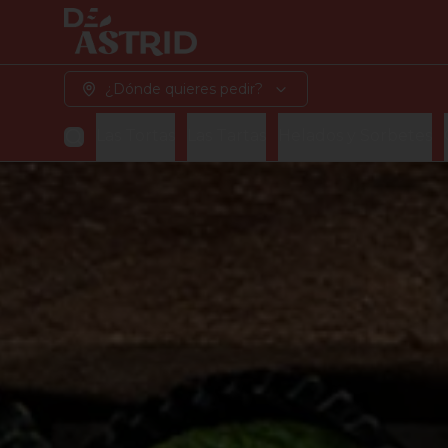
¿Dónde quieres pedir?
Las Tortas
Las Tartas
Helados y Sorbetes