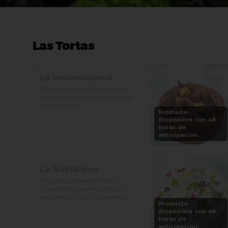
Las Tortas
La Incondicional
Brownie, ajonjolí, flan con kión, 
bizcocho de chocolate y mousse 
de chocolate.

Producto
disponible con 48
Precio: S/. 129

horas de
Porciones: 8-10
anticipación.
La Nostálgica
Recuerdos de pie de limón. 
Corazón de caramelo líquido 
bañando un ligero brownie de 
Producto
cacao, gianduia crocante y 
disponible con 48
chantilly de chocolate blanco.

horas de
anticipación.