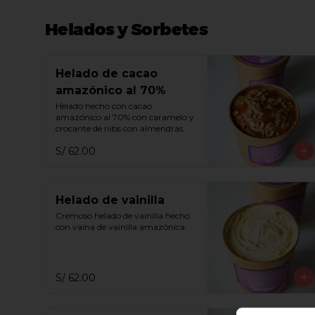
Helados y Sorbetes
Helado de cacao
amazónico al 70%
Helado hecho con cacao 
amazónico al 70% con caramelo y 
crocante de nibs con almendras.
S/ 62.00
Helado de vainilla
Cremoso helado de vainilla hecho 
con vaina de vainilla amazónica.
S/ 62.00