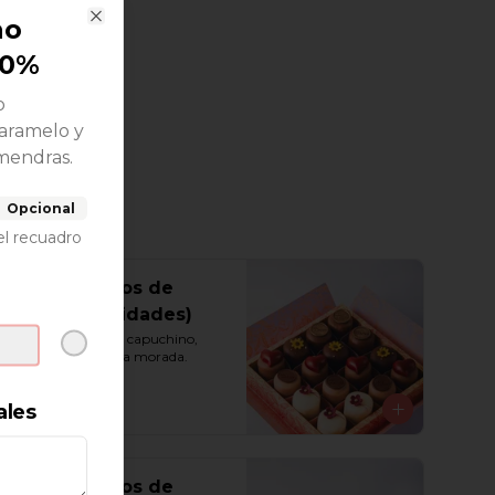
ao
Close
70%
o
aramelo y
mendras.
Opcional
el recuadro
Caja de Besos de
Moza (16 unidades)
Vainilla, chocolate, capuchino, 
maracuyá y chicha morada.
ales
S/ 145.00
Caja de Besos de