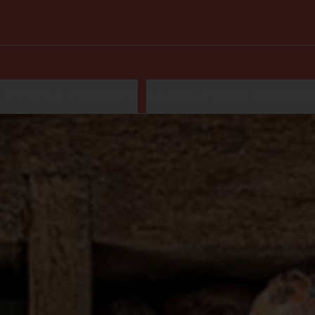
Confitería y Chocolatería
Eventos y Pedidos Corporativ