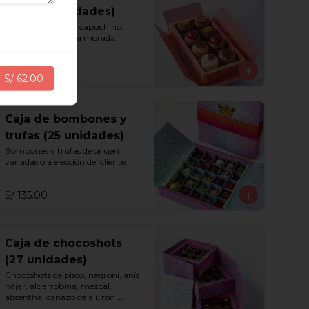
Moza (8 unidades)
Vainilla, chocolate, capuchino, 
maracuyá y chicha morada.
S/ 75.00
r
S/ 62.00
Caja de bombones y
trufas (25 unidades)
Bombones y trufas de origen 
variadas o a elección del cliente.
S/ 135.00
Caja de chocoshots
(27 unidades)
Chocoshots de pisco, negroni, anís 
nájar, algarrobina, mezcal, 
absentha, cañazo de ají, ron 
millonario 15 y sazerac.