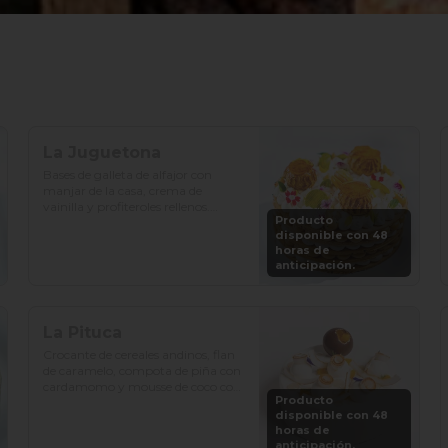
La Juguetona
Bases de galleta de alfajor con 
manjar de la casa, crema de 
vainilla y profiteroles rellenos.

Producto
disponible con 48
Precio: S/. 129

horas de
Porciones: 8-10
anticipación.
La Pituca
Crocante de cereales andinos, flan 
de caramelo, compota de piña con 
cardamomo y mousse de coco con 
Producto
vainilla.

disponible con 48
horas de
Precio: S/. 129

anticipación.