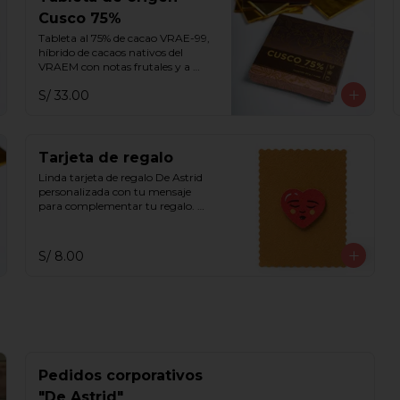
Cusco 75%
Tableta al 75% de cacao VRAE-99, 
híbrido de cacaos nativos del 
VRAEM con notas frutales y a 
flores violetas y blancas.
S/ 33.00
Tarjeta de regalo
Linda tarjeta de regalo De Astrid 
personalizada con tu mensaje 
para complementar tu regalo. 
Escribe tu mensaje en el recuadro 
de indicaciones especiales.
S/ 8.00
Pedidos corporativos
"De Astrid"