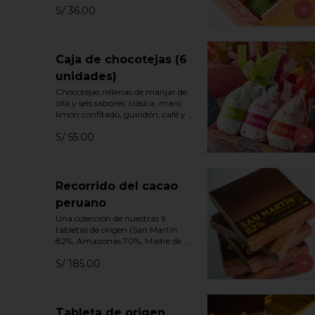
S/ 36.00
Caja de chocotejas (6
unidades)
Chocotejas rellenas de manjar de 
olla y seis sabores: clásica, maní, 
limón confitado, guindón, café y 
praliné.
S/ 55.00
Recorrido del cacao
peruano
Una colección de nuestras 6 
tabletas de origen (San Martín 
82%, Amazonas 70%, Madre de 
Dios 65%, Cusco 70%, Cusco 75% y 
S/ 185.00
Ayacucho 70%).
Tableta de origen