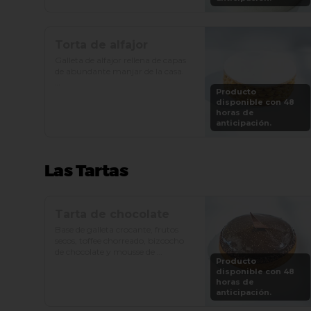
Precio: S/. 129

Porciones: 8-10
Torta de alfajor
Galleta de alfajor rellena de capas 
de abundante manjar de la casa.

Producto
Precio: S/. 92

disponible con 48
Porciones: 8-10
horas de
anticipación.
Las Tartas
Tarta de chocolate
Base de galleta crocante, frutos 
secos, toffee chorreado, bizcocho 
de chocolate y mousse de 
Producto
chocolate.

disponible con 48
horas de
Precio: S/. 89

anticipación.
Porciones: 6-8