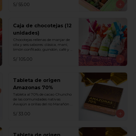
S/ 55.00
Caja de chocotejas (12
unidades)
Chocotejas rellenas de manjar de 
olla y seis sabores: clásica, maní, 
limón confitado, guindón, café y 
praliné.
S/ 105.00
Tableta de origen
Amazonas 70%
Tableta al 70% de cacao Chuncho 
de las comunidades nativas 
Awajún a orillas del río Marañón 
con notas a frutos rojos, miel, 
S/ 33.00
aguaje y flores blancas.
Tableta de origen