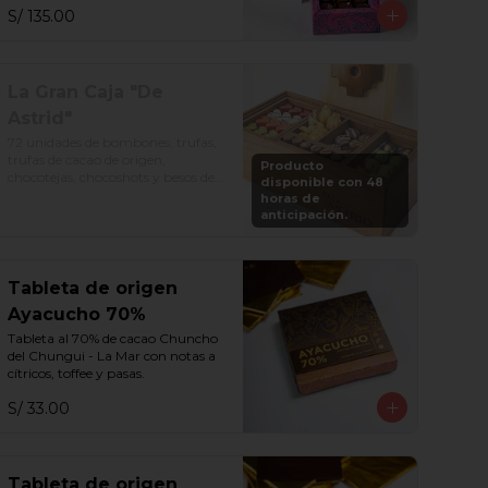
S/ 135.00
La Gran Caja "De
Astrid"
72 unidades de bombones, trufas, 
trufas de cacao de origen, 
Producto
chocotejas, chocoshots y besos de 
disponible con 48
moza. Todo en una divertida caja 
horas de
de madera. Además, vuelve a 
anticipación.
rellenar tu caja en cualquier 
momento por S/. 250.
Tableta de origen
Ayacucho 70%
Tableta al 70% de cacao Chuncho 
del Chungui - La Mar con notas a 
cítricos, toffee y pasas.
S/ 33.00
Tableta de origen