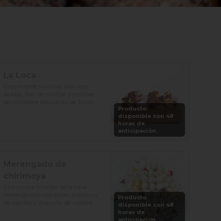
La Loca
Crocante de kiwicha, plátanos 
asados, flan de manjar y mousse 
de chocolate con cacao de Junín.

Producto
disponible con 48
Precio: S/. 129

horas de
Porciones: 8-10
anticipación.
Merengado de
chirimoya
Chirimoya, manjar de la casa, 
merenguitos crocantes, bizcocho 
Producto
de vainilla y chantilly de vainilla.

disponible con 48
horas de
Precio: S/. 115

anticipación.