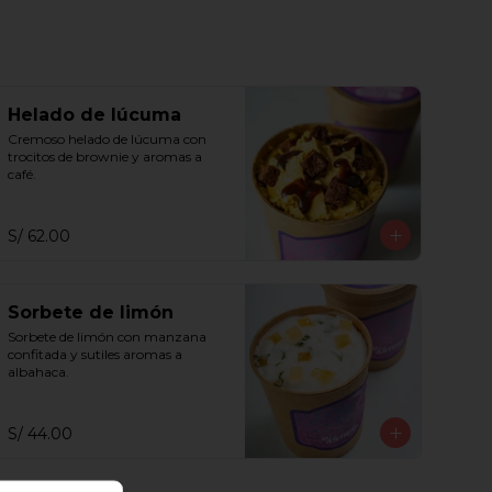
Helado de lúcuma
Cremoso helado de lúcuma con 
trocitos de brownie y aromas a 
café.
S/ 62.00
Sorbete de limón
Sorbete de limón con manzana 
confitada y sutiles aromas a 
albahaca.
S/ 44.00