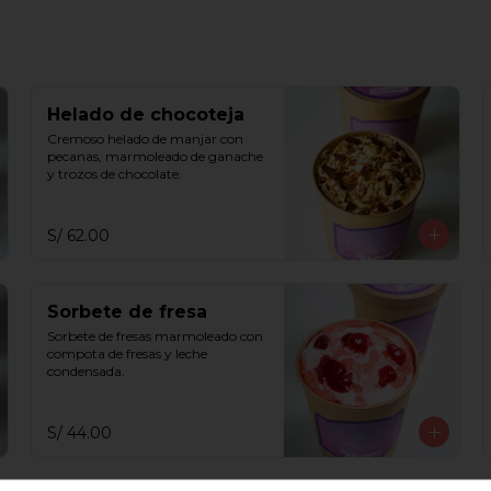
Helado de chocoteja
Cremoso helado de manjar con 
pecanas, marmoleado de ganache 
y trozos de chocolate.
S/ 62.00
Sorbete de fresa
Sorbete de fresas marmoleado con 
compota de fresas y leche 
condensada.
S/ 44.00