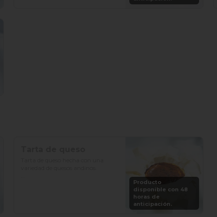
Porciones: 8-10
Tarta de queso
Tarta de queso hecha con una 
variedad de quesos andinos.

Producto
Precio: S/. 79

disponible con 48
Porciones: 6-8
horas de
anticipación.