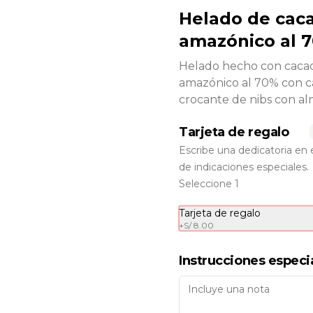
Helado de cac
amazónico al 
Helado hecho con caca
amazónico al 70% con c
crocante de nibs con al
Tarjeta de regalo
Escribe una dedicatoria en 
de indicaciones especiales.
Bombitas de
Seleccione 1
chocolate (25
Tarjeta de regalo
unidades)
25 bombitas de chocolate al 70% 
+
S/ 8.00
rellenas de un delicado mousse de 
Producto
chocolate con gianduia.

disponible con 48
horas de
Instrucciones especi
Precio: S/. 125
anticipación.
Caja de Besos de