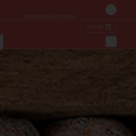
Login
INICIO
PEDIR
HISTORIA
S/ 0.00
os