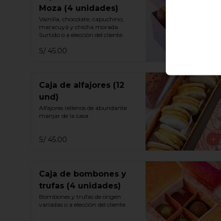
Moza (4 unidades)
Vainilla, chocolate, capuchino, 
maracuyá y chicha morada. 
Surtido o a elección del cliente.
S/ 45.00
Caja de alfajores (12
und)
Alfajores rellenos de abundante 
manjar de la casa.
S/ 45.00
Caja de bombones y
trufas (4 unidades)
Bombones y trufas de origen 
variadas o a elección del cliente.