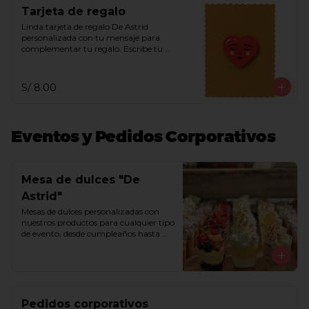
Tarjeta de regalo
Linda tarjeta de regalo De Astrid 
personalizada con tu mensaje para 
complementar tu regalo. Escribe tu 
mensaje en el recuadro de indicaciones 
especiales.
S/ 8.00
Eventos y Pedidos Corporativos
Mesa de dulces "De
Astrid"
Mesas de dulces personalizadas con 
nuestros productos para cualquier tipo 
de evento, desde cumpleaños hasta 
matrimonios. Armamos tu mesa de 
ensueño con bombones, trufas, 
chocoshots, alfajores, besos de moza, 
chocotejas, macarrones, 
marshmallows, queques y/o tortas. 
Comunícate con nosotros a través del 
Pedidos corporativos