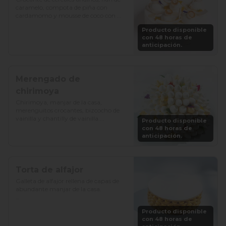
caramelo, compota de piña con 
cardamomo y mousse de coco con 
vainilla.

Producto disponible
con 48 horas de
Precio: S/. 129

anticipación.
Porciones: 8-10
Merengado de
chirimoya
Chirimoya, manjar de la casa, 
merenguitos crocantes, bizcocho de 
vainilla y chantilly de vainilla.

Producto disponible
con 48 horas de
Precio: S/. 115

anticipación.
Porciones: 8-10
Torta de alfajor
Galleta de alfajor rellena de capas de 
abundante manjar de la casa.

Precio: S/. 92

Producto disponible
Porciones: 8-10
con 48 horas de