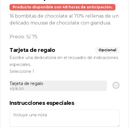
Zona delivery
Producto disponible con 48 horas de anticipación.
RUC: 20509076945 Razón Social: Cinco Millas S.A.C
16 bombitas de chocolate al 70% rellenas de un
Políticas de Reparto a Domicilio
delicado mousse de chocolate con gianduia.
Términos y condiciones
Precio: S/. 75
Política de privacidad
Redes sociales
Tarjeta de regalo
Opcional
Escribe una dedicatoria en el recuadro de indicaciones
Instagram
especiales.
Seleccione 1
Mi cuenta
Tarjeta de regalo
+
S/ 8.00
Pedir
Iniciar sesión
Política de Cookies
Instrucciones especiales
Haga clic en Aceptar para permitir que Justo use
cookies a fin de personalizar este sitio, publicar
anuncios y medir su eficiencia en otras apps y sitios
web, incluidas las redes sociales. Personalice sus