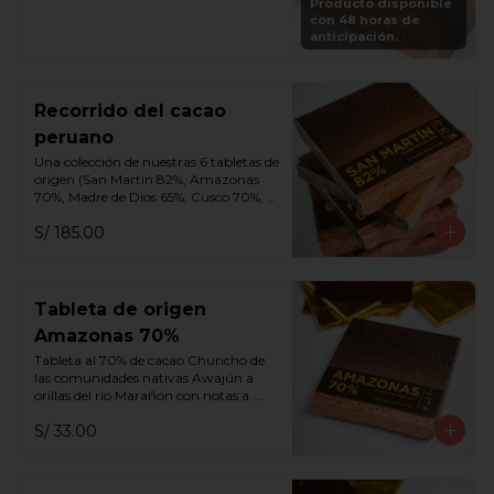
Producto disponible
vuelve a rellenar tu caja en cualquier 
con 48 horas de
momento por S/. 250.
anticipación.
Recorrido del cacao
peruano
Una colección de nuestras 6 tabletas de 
origen (San Martín 82%, Amazonas 
70%, Madre de Dios 65%, Cusco 70%, 
Cusco 75% y Ayacucho 70%).
S/ 185.00
Tableta de origen
Amazonas 70%
Tableta al 70% de cacao Chuncho de 
las comunidades nativas Awajún a 
orillas del río Marañón con notas a 
frutos rojos, miel, aguaje y flores 
S/ 33.00
blancas.