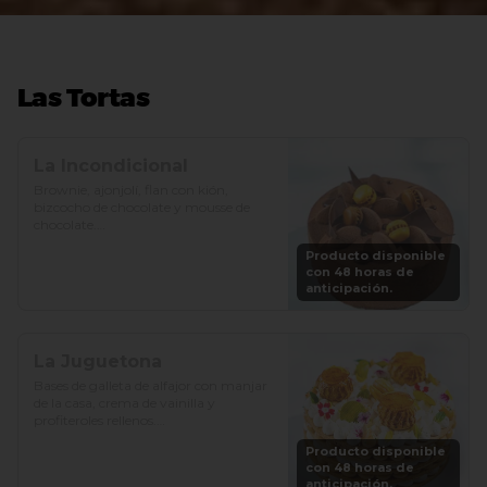
Las Tortas
La Incondicional
Brownie, ajonjolí, flan con kión, 
bizcocho de chocolate y mousse de 
chocolate.

Producto disponible
Precio: S/. 129

con 48 horas de
Porciones: 8-10
anticipación.
La Juguetona
Bases de galleta de alfajor con manjar 
de la casa, crema de vainilla y 
profiteroles rellenos.

Producto disponible
Precio: S/. 129

con 48 horas de
Porciones: 8-10
anticipación.