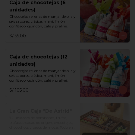
Caja de chocotejas (6
unidades)
Chocotejas rellenas de manjar de olla y 
seis sabores: clásica, maní, limón 
confitado, guindón, café y praliné.
S/ 55.00
Caja de chocotejas (12
unidades)
Chocotejas rellenas de manjar de olla y 
seis sabores: clásica, maní, limón 
confitado, guindón, café y praliné.
S/ 105.00
La Gran Caja "De Astrid"
72 unidades de bombones, trufas, 
trufas de cacao de origen, chocotejas, 
chocoshots y besos de moza. Todo en 
una divertida caja de madera. Además, 