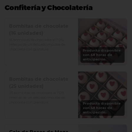
Confitería y Chocolatería
Bombitas de chocolate
(16 unidades)
16 bombitas de chocolate al 70% 
rellenas de un delicado mousse de 
chocolate con gianduia.

Producto disponible
con 48 horas de
Precio: S/. 75
anticipación.
Bombitas de chocolate
(25 unidades)
25 bombitas de chocolate al 70% 
rellenas de un delicado mousse de 
chocolate con gianduia.

Producto disponible
con 48 horas de
Precio: S/. 125
anticipación.