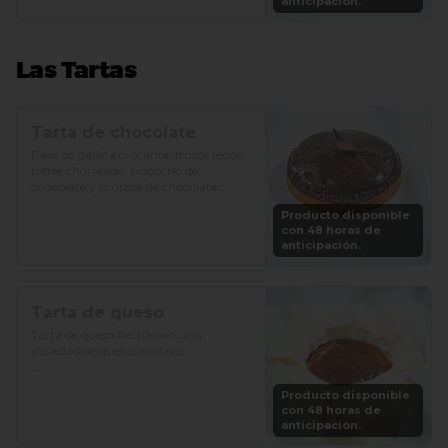
anticipación.
Las Tartas
Tarta de chocolate
Base de galleta crocante, frutos secos, 
toffee chorreado, bizcocho de 
chocolate y mousse de chocolate.

Producto disponible
Precio: S/. 89

con 48 horas de
Porciones: 6-8
anticipación.
Tarta de queso
Tarta de queso hecha con una 
variedad de quesos andinos.

Precio: S/. 79

Producto disponible
Porciones: 6-8
con 48 horas de
anticipación.