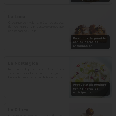
La Loca
Crocante de kiwicha, plátanos asados, 
flan de manjar y mousse de chocolate 
con cacao de Junín.

Producto disponible
Precio: S/. 129

con 48 horas de
Porciones: 8-10
anticipación.
La Nostálgica
Recuerdos de pie de limón. Corazón de 
caramelo líquido bañando un ligero 
brownie de cacao, gianduia crocante y 
chantilly de chocolate blanco.

Producto disponible
con 48 horas de
Precio: S/. 129

anticipación.
Porciones: 8-10
La Pituca
Crocante de cereales andinos, flan de 