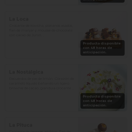
La Loca
Crocante de kiwicha, plátanos asados, 
flan de manjar y mousse de chocolate 
con cacao de Junín.

Producto disponible
Precio: S/. 129

con 48 horas de
Porciones: 8-10
anticipación.
La Nostálgica
Recuerdos de pie de limón. Corazón de 
caramelo líquido bañando un ligero 
brownie de cacao, gianduia crocante y 
chantilly de chocolate blanco.

Producto disponible
con 48 horas de
Precio: S/. 129

anticipación.
Porciones: 8-10
La Pituca
Crocante de cereales andinos, flan de 