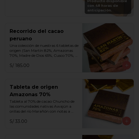
Producto disponible
vuelve a rellenar tu caja en cualquier 
con 48 horas de
momento por S/. 250.
anticipación.
Recorrido del cacao
peruano
Una colección de nuestras 6 tabletas de 
origen (San Martín 82%, Amazonas 
70%, Madre de Dios 65%, Cusco 70%, 
Cusco 75% y Ayacucho 70%).
S/ 185.00
Tableta de origen
Amazonas 70%
Tableta al 70% de cacao Chuncho de 
las comunidades nativas Awajún a 
orillas del río Marañón con notas a 
frutos rojos, miel, aguaje y flores 
S/ 33.00
blancas.