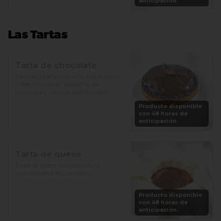
anticipación.
Las Tartas
Tarta de chocolate
Base de galleta crocante, frutos secos, 
toffee chorreado, bizcocho de 
chocolate y mousse de chocolate.

Producto disponible
Precio: S/. 89

con 48 horas de
Porciones: 6-8
anticipación.
Tarta de queso
Tarta de queso hecha con una 
variedad de quesos andinos.

Precio: S/. 79

Producto disponible
Porciones: 6-8
con 48 horas de
anticipación.