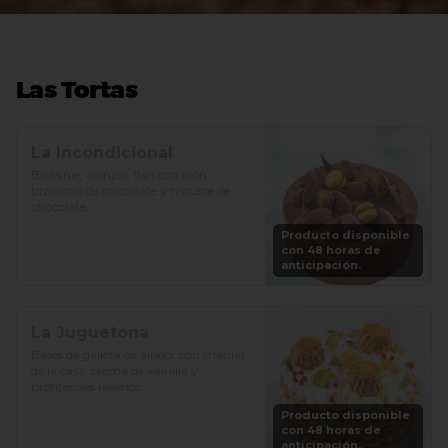
Las Tortas
La Incondicional
Brownie, ajonjolí, flan con kión, 
bizcocho de chocolate y mousse de 
chocolate.

Producto disponible
Precio: S/. 129

con 48 horas de
Porciones: 8-10
anticipación.
La Juguetona
Bases de galleta de alfajor con manjar 
de la casa, crema de vainilla y 
profiteroles rellenos.

Producto disponible
Precio: S/. 129

con 48 horas de
Porciones: 8-10
anticipación.