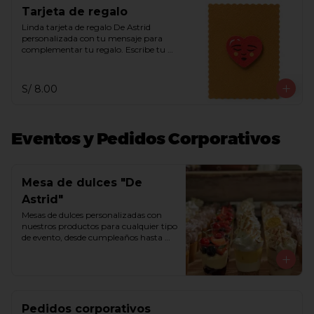
Tarjeta de regalo
Linda tarjeta de regalo De Astrid 
personalizada con tu mensaje para 
complementar tu regalo. Escribe tu 
mensaje en el recuadro de indicaciones 
especiales.
S/ 8.00
Eventos y Pedidos Corporativos
Mesa de dulces "De
Astrid"
Mesas de dulces personalizadas con 
nuestros productos para cualquier tipo 
de evento, desde cumpleaños hasta 
matrimonios. Armamos tu mesa de 
ensueño con bombones, trufas, 
chocoshots, alfajores, besos de moza, 
chocotejas, macarrones, 
marshmallows, queques y/o tortas. 
Comunícate con nosotros a través del 
Pedidos corporativos