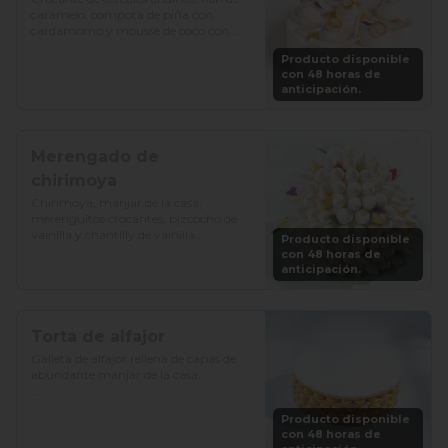
caramelo, compota de piña con 
cardamomo y mousse de coco con 
vainilla.

Producto disponible
con 48 horas de
Precio: S/. 129

anticipación.
Porciones: 8-10
Merengado de
chirimoya
Chirimoya, manjar de la casa, 
merenguitos crocantes, bizcocho de 
vainilla y chantilly de vainilla.

Producto disponible
con 48 horas de
Precio: S/. 115

anticipación.
Porciones: 8-10
Torta de alfajor
Galleta de alfajor rellena de capas de 
abundante manjar de la casa.

Precio: S/. 92

Producto disponible
Porciones: 8-10
con 48 horas de