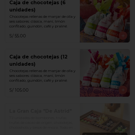
Caja de chocotejas (6
unidades)
Chocotejas rellenas de manjar de olla y 
seis sabores: clásica, maní, limón 
confitado, guindón, café y praliné.
S/ 55.00
Caja de chocotejas (12
unidades)
Chocotejas rellenas de manjar de olla y 
seis sabores: clásica, maní, limón 
confitado, guindón, café y praliné.
S/ 105.00
La Gran Caja "De Astrid"
72 unidades de bombones, trufas, 
trufas de cacao de origen, chocotejas, 
chocoshots y besos de moza. Todo en 
una divertida caja de madera. Además, 