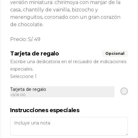
versión miniatura: chirimoya con manjar de la
Zona delivery
casa, chantilly de vainilla, bizcocho y
RUC: 20509076945 Razón Social: Cinco Millas S.A.C
merenguitos, coronado con un gran corazón
Políticas de Reparto a Domicilio
de chocolate.
Términos y condiciones
Precio: S/. 49
Política de privacidad
Redes sociales
Tarjeta de regalo
Opcional
Escribe una dedicatoria en el recuadro de indicaciones
Instagram
especiales.
Seleccione 1
Mi cuenta
Tarjeta de regalo
+
S/ 8.00
Pedir
Iniciar sesión
Política de Cookies
Instrucciones especiales
Haga clic en Aceptar para permitir que Justo use
cookies a fin de personalizar este sitio, publicar
anuncios y medir su eficiencia en otras apps y sitios
web, incluidas las redes sociales. Personalice sus