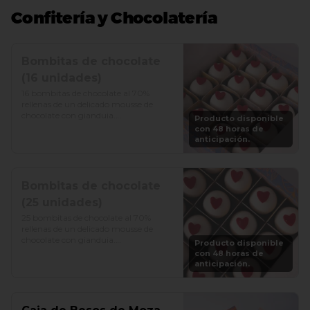
Confitería y Chocolatería
Bombitas de chocolate
(16 unidades)
16 bombitas de chocolate al 70% 
rellenas de un delicado mousse de 
chocolate con gianduia.

Producto disponible
con 48 horas de
Precio: S/. 75
anticipación.
Bombitas de chocolate
(25 unidades)
25 bombitas de chocolate al 70% 
rellenas de un delicado mousse de 
chocolate con gianduia.

Producto disponible
con 48 horas de
Precio: S/. 125
anticipación.