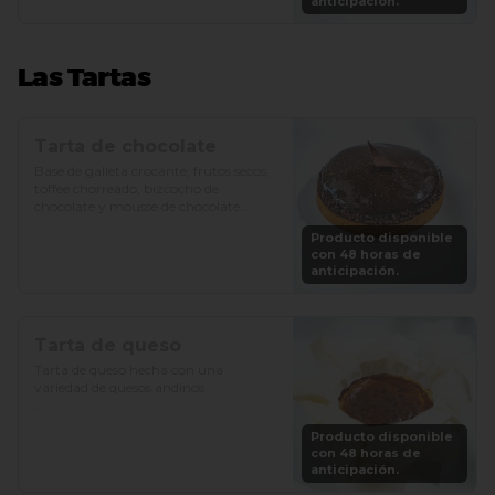
anticipación.
Las Tartas
Tarta de chocolate
Base de galleta crocante, frutos secos, 
toffee chorreado, bizcocho de 
chocolate y mousse de chocolate.

Producto disponible
Precio: S/. 89

con 48 horas de
Porciones: 6-8
anticipación.
Tarta de queso
Tarta de queso hecha con una 
variedad de quesos andinos.

Precio: S/. 79

Producto disponible
Porciones: 6-8
con 48 horas de
anticipación.