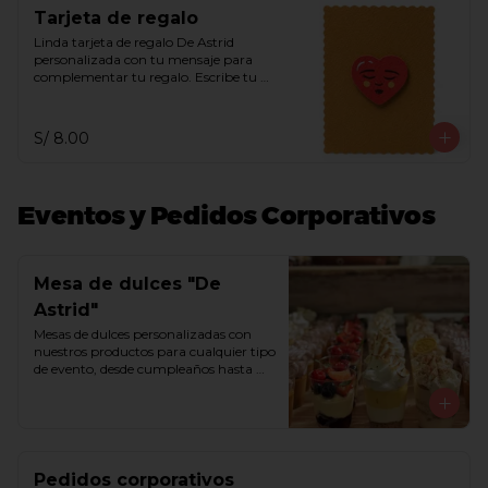
Tarjeta de regalo
Linda tarjeta de regalo De Astrid 
personalizada con tu mensaje para 
complementar tu regalo. Escribe tu 
mensaje en el recuadro de indicaciones 
especiales.
S/ 8.00
Eventos y Pedidos Corporativos
Mesa de dulces "De
Astrid"
Mesas de dulces personalizadas con 
nuestros productos para cualquier tipo 
de evento, desde cumpleaños hasta 
matrimonios. Armamos tu mesa de 
ensueño con bombones, trufas, 
chocoshots, alfajores, besos de moza, 
chocotejas, macarrones, 
marshmallows, queques y/o tortas. 
Comunícate con nosotros a través del 
Pedidos corporativos