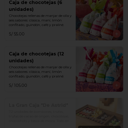
Caja de chocotejas (6
unidades)
Chocotejas rellenas de manjar de olla y 
seis sabores: clásica, maní, limón 
confitado, guindón, café y praliné.
S/ 55.00
Caja de chocotejas (12
unidades)
Chocotejas rellenas de manjar de olla y 
seis sabores: clásica, maní, limón 
confitado, guindón, café y praliné.
S/ 105.00
La Gran Caja "De Astrid"
72 unidades de bombones, trufas, 
trufas de cacao de origen, chocotejas, 
chocoshots y besos de moza. Todo en 
una divertida caja de madera. Además, 