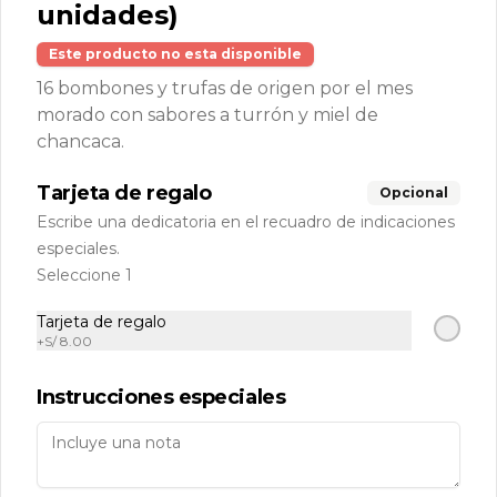
unidades)
Zona delivery
RUC: 20509076945 Razón Social: Cinco Millas S.A.C
Este producto no esta disponible
Políticas de Reparto a Domicilio
16 bombones y trufas de origen por el mes
Términos y condiciones
morado con sabores a turrón y miel de
chancaca.
Política de privacidad
Redes sociales
Tarjeta de regalo
Opcional
Escribe una dedicatoria en el recuadro de indicaciones
Instagram
especiales.
Seleccione 1
Mi cuenta
Tarjeta de regalo
+
S/ 8.00
Pedir
Iniciar sesión
Política de Cookies
Instrucciones especiales
Haga clic en Aceptar para permitir que Justo use
cookies a fin de personalizar este sitio, publicar
anuncios y medir su eficiencia en otras apps y sitios
web, incluidas las redes sociales. Personalice sus