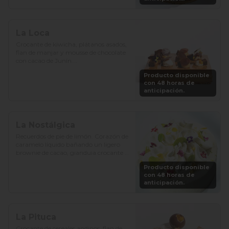
La Loca
Crocante de kiwicha, plátanos asados, 
flan de manjar y mousse de chocolate 
con cacao de Junín.

Producto disponible
Precio: S/. 129

con 48 horas de
Porciones: 8-10
anticipación.
La Nostálgica
Recuerdos de pie de limón. Corazón de 
caramelo líquido bañando un ligero 
brownie de cacao, gianduia crocante y 
chantilly de chocolate blanco.

Producto disponible
con 48 horas de
Precio: S/. 129

anticipación.
Porciones: 8-10
La Pituca
Crocante de cereales andinos, flan de 