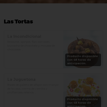
Las Tortas
La Incondicional
Brownie, ajonjolí, flan con kión, 
bizcocho de chocolate y mousse de 
chocolate.

Producto disponible
Precio: S/. 129

con 48 horas de
Porciones: 8-10
anticipación.
La Juguetona
Bases de galleta de alfajor con manjar 
de la casa, crema de vainilla y 
profiteroles rellenos.

Producto disponible
Precio: S/. 129

con 48 horas de
Porciones: 8-10
anticipación.