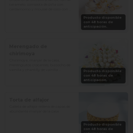
caramelo, compota de piña con 
cardamomo y mousse de coco con 
vainilla.

Producto disponible
con 48 horas de
Precio: S/. 129

anticipación.
Porciones: 8-10
Merengado de
chirimoya
Chirimoya, manjar de la casa, 
merenguitos crocantes, bizcocho de 
vainilla y chantilly de vainilla.

Producto disponible
con 48 horas de
Precio: S/. 115

anticipación.
Porciones: 8-10
Torta de alfajor
Galleta de alfajor rellena de capas de 
abundante manjar de la casa.

Precio: S/. 92

Producto disponible
Porciones: 8-10
con 48 horas de