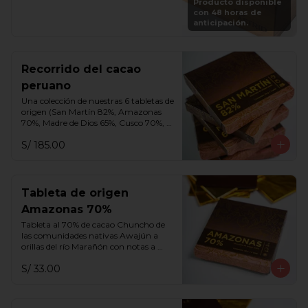
Producto disponible
vuelve a rellenar tu caja en cualquier 
con 48 horas de
momento por S/. 250.
anticipación.
Recorrido del cacao
peruano
Una colección de nuestras 6 tabletas de 
origen (San Martín 82%, Amazonas 
70%, Madre de Dios 65%, Cusco 70%, 
Cusco 75% y Ayacucho 70%).
S/ 185.00
Tableta de origen
Amazonas 70%
Tableta al 70% de cacao Chuncho de 
las comunidades nativas Awajún a 
orillas del río Marañón con notas a 
frutos rojos, miel, aguaje y flores 
S/ 33.00
blancas.