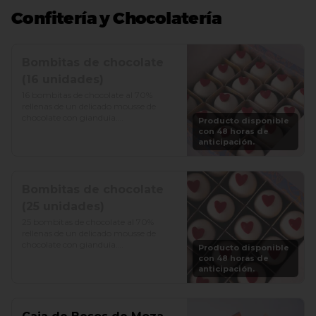
Confitería y Chocolatería
Bombitas de chocolate
(16 unidades)
16 bombitas de chocolate al 70% 
rellenas de un delicado mousse de 
chocolate con gianduia.

Producto disponible
con 48 horas de
Precio: S/. 75
anticipación.
Bombitas de chocolate
(25 unidades)
25 bombitas de chocolate al 70% 
rellenas de un delicado mousse de 
chocolate con gianduia.

Producto disponible
con 48 horas de
Precio: S/. 125
anticipación.