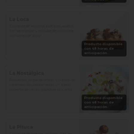
La Loca
Crocante de kiwicha, plátanos asados, 
flan de manjar y mousse de chocolate 
con cacao de Junín.

Producto disponible
Precio: S/. 129

con 48 horas de
Porciones: 8-10
anticipación.
La Nostálgica
Recuerdos de pie de limón. Corazón de 
caramelo líquido bañando un ligero 
brownie de cacao, gianduia crocante y 
chantilly de chocolate blanco.

Producto disponible
con 48 horas de
Precio: S/. 129

anticipación.
Porciones: 8-10
La Pituca
Crocante de cereales andinos, flan de 