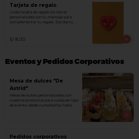
Tarjeta de regalo
Linda tarjeta de regalo De Astrid 
personalizada con tu mensaje para 
complementar tu regalo. Escribe tu 
mensaje en el recuadro de indicaciones 
especiales.
S/ 8.00
Eventos y Pedidos Corporativos
Mesa de dulces "De
Astrid"
Mesas de dulces personalizadas con 
nuestros productos para cualquier tipo 
de evento, desde cumpleaños hasta 
matrimonios. Armamos tu mesa de 
ensueño con bombones, trufas, 
chocoshots, alfajores, besos de moza, 
chocotejas, macarrones, 
marshmallows, queques y/o tortas. 
Comunícate con nosotros a través del 
Pedidos corporativos