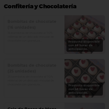
Confitería y Chocolatería
Bombitas de chocolate
(16 unidades)
16 bombitas de chocolate al 70% 
rellenas de un delicado mousse de 
chocolate con gianduia.

Producto disponible
con 48 horas de
Precio: S/. 75
anticipación.
Bombitas de chocolate
(25 unidades)
25 bombitas de chocolate al 70% 
rellenas de un delicado mousse de 
chocolate con gianduia.

Producto disponible
con 48 horas de
Precio: S/. 125
anticipación.