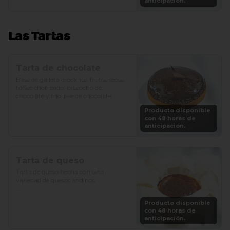
anticipación.
Las Tartas
Tarta de chocolate
Base de galleta crocante, frutos secos, 
toffee chorreado, bizcocho de 
chocolate y mousse de chocolate.

Producto disponible
Precio: S/. 89

con 48 horas de
Porciones: 6-8
anticipación.
Tarta de queso
Tarta de queso hecha con una 
variedad de quesos andinos.

Precio: S/. 79

Producto disponible
Porciones: 6-8
con 48 horas de
anticipación.