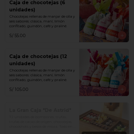
Caja de chocotejas (6
unidades)
Chocotejas rellenas de manjar de olla y 
seis sabores: clásica, maní, limón 
confitado, guindón, café y praliné.
S/ 55.00
Caja de chocotejas (12
unidades)
Chocotejas rellenas de manjar de olla y 
seis sabores: clásica, maní, limón 
confitado, guindón, café y praliné.
S/ 105.00
La Gran Caja "De Astrid"
72 unidades de bombones, trufas, 
trufas de cacao de origen, chocotejas, 
chocoshots y besos de moza. Todo en 
una divertida caja de madera. Además, 