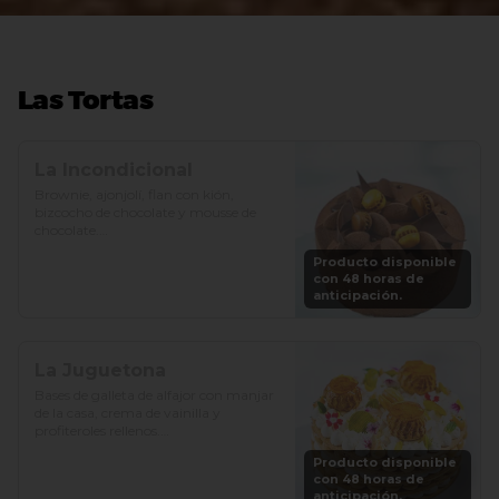
Las Tortas
La Incondicional
Brownie, ajonjolí, flan con kión, 
bizcocho de chocolate y mousse de 
chocolate.

Producto disponible
Precio: S/. 129

con 48 horas de
Porciones: 8-10
anticipación.
La Juguetona
Bases de galleta de alfajor con manjar 
de la casa, crema de vainilla y 
profiteroles rellenos.

Producto disponible
Precio: S/. 129

con 48 horas de
Porciones: 8-10
anticipación.