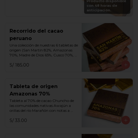
Producto disponible
vuelve a rellenar tu caja en cualquier 
con 48 horas de
momento por S/. 250.
anticipación.
Recorrido del cacao
peruano
Una colección de nuestras 6 tabletas de 
origen (San Martín 82%, Amazonas 
70%, Madre de Dios 65%, Cusco 70%, 
Cusco 75% y Ayacucho 70%).
S/ 185.00
Tableta de origen
Amazonas 70%
Tableta al 70% de cacao Chuncho de 
las comunidades nativas Awajún a 
orillas del río Marañón con notas a 
frutos rojos, miel, aguaje y flores 
S/ 33.00
blancas.