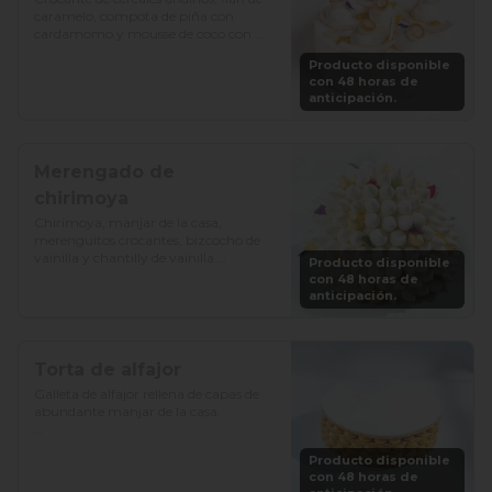
caramelo, compota de piña con 
cardamomo y mousse de coco con 
vainilla.

Producto disponible
con 48 horas de
Precio: S/. 129

anticipación.
Porciones: 8-10
Merengado de
chirimoya
Chirimoya, manjar de la casa, 
merenguitos crocantes, bizcocho de 
vainilla y chantilly de vainilla.

Producto disponible
con 48 horas de
Precio: S/. 115

anticipación.
Porciones: 8-10
Torta de alfajor
Galleta de alfajor rellena de capas de 
abundante manjar de la casa.

Precio: S/. 92

Producto disponible
Porciones: 8-10
con 48 horas de