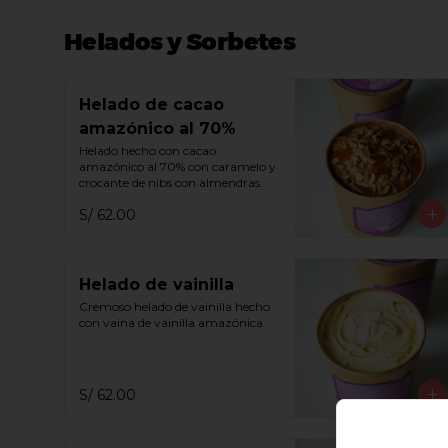
Helados y Sorbetes
Helado de cacao
amazónico al 70%
Helado hecho con cacao 
amazónico al 70% con caramelo y 
crocante de nibs con almendras.
S/ 62.00
Helado de vainilla
Cremoso helado de vainilla hecho 
con vaina de vainilla amazónica.
S/ 62.00