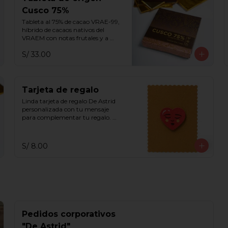
Cusco 75%
Tableta al 75% de cacao VRAE-99, 
híbrido de cacaos nativos del 
VRAEM con notas frutales y a 
flores violetas y blancas.
S/ 33.00
Tarjeta de regalo
Linda tarjeta de regalo De Astrid 
personalizada con tu mensaje 
para complementar tu regalo. 
Escribe tu mensaje en el recuadro 
de indicaciones especiales.
S/ 8.00
Pedidos corporativos
"De Astrid"