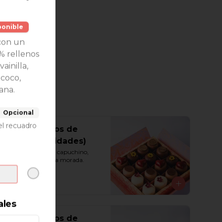
ponible
con un
% rellenos
ainilla,
 coco,
ana.
Opcional
el recuadro
Caja de Besos de
Moza (16 unidades)
Vainilla, chocolate, capuchino, 
maracuyá y chicha morada.
S/ 145.00
ales
Caja de Besos de