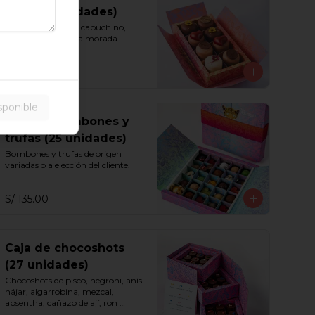
Moza (8 unidades)
Vainilla, chocolate, capuchino, 
maracuyá y chicha morada.
S/ 75.00
sponible
Caja de bombones y
trufas (25 unidades)
Bombones y trufas de origen 
variadas o a elección del cliente.
S/ 135.00
Caja de chocoshots
(27 unidades)
Chocoshots de pisco, negroni, anís 
nájar, algarrobina, mezcal, 
absentha, cañazo de ají, ron 
millonario 15 y sazerac.