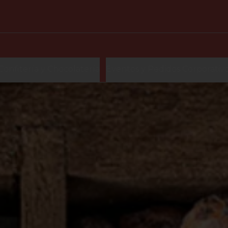
Confitería y Chocolatería
Eventos y Pedidos Corporativ