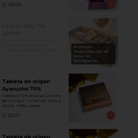
S/ 135.00
La Gran Caja "De
Astrid"
72 unidades de bombones, trufas, 
trufas de cacao de origen, 
Producto
chocotejas, chocoshots y besos de 
disponible con 48
moza. Todo en una divertida caja 
horas de
de madera. Además, vuelve a 
anticipación.
rellenar tu caja en cualquier 
momento por S/. 250.
Tableta de origen
Ayacucho 70%
Tableta al 70% de cacao Chuncho 
del Chungui - La Mar con notas a 
cítricos, toffee y pasas.
S/ 33.00
Tableta de origen