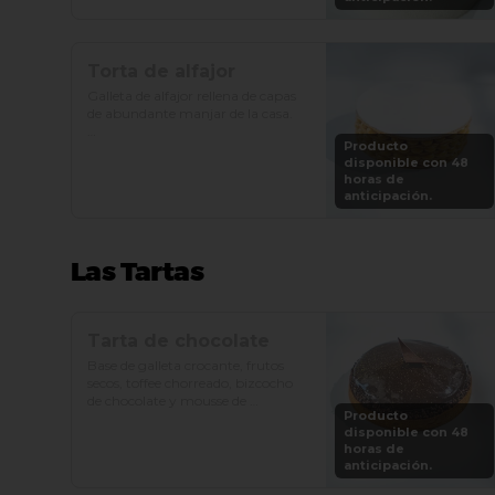
Precio: S/. 129

Porciones: 8-10
Torta de alfajor
Galleta de alfajor rellena de capas 
de abundante manjar de la casa.

Producto
Precio: S/. 92

disponible con 48
Porciones: 8-10
horas de
anticipación.
Las Tartas
Tarta de chocolate
Base de galleta crocante, frutos 
secos, toffee chorreado, bizcocho 
de chocolate y mousse de 
Producto
chocolate.

disponible con 48
horas de
Precio: S/. 89

anticipación.
Porciones: 6-8