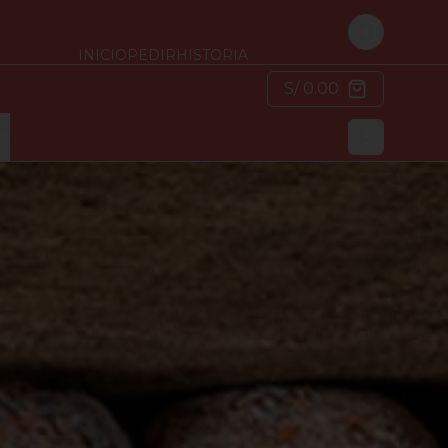
Login
INICIO
PEDIR
HISTORIA
S/ 0.00
os