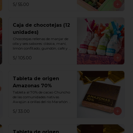
S/ 55.00
Caja de chocotejas (12
unidades)
Chocotejas rellenas de manjar de 
olla y seis sabores: clásica, maní, 
limón confitado, guindón, café y 
praliné.
S/ 105.00
Tableta de origen
Amazonas 70%
Tableta al 70% de cacao Chuncho 
de las comunidades nativas 
Awajún a orillas del río Marañón 
con notas a frutos rojos, miel, 
S/ 33.00
aguaje y flores blancas.
Tableta de origen