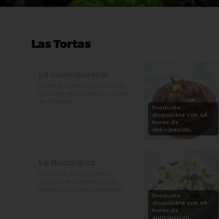
Las Tortas
La Incondicional
Brownie, ajonjolí, flan con kión, 
bizcocho de chocolate y mousse 
de chocolate.

Producto
disponible con 48
Precio: S/. 129

horas de
Porciones: 8-10
anticipación.
La Nostálgica
Recuerdos de pie de limón. 
Corazón de caramelo líquido 
bañando un ligero brownie de 
Producto
cacao, gianduia crocante y 
disponible con 48
chantilly de chocolate blanco.

horas de
anticipación.