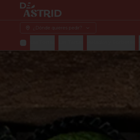
¿Dónde quieres pedir?
Las Tortas
Las Tartas
Helados y Sorbetes