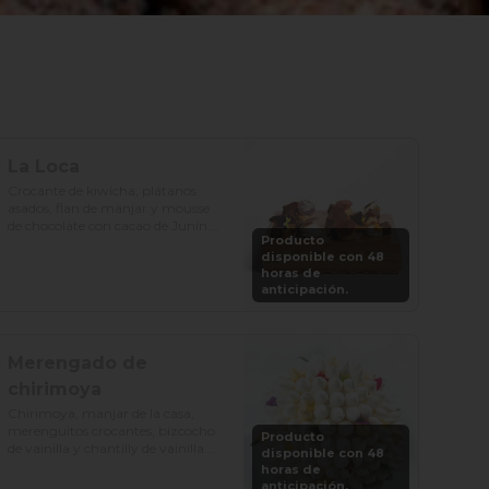
La Loca
Crocante de kiwicha, plátanos 
asados, flan de manjar y mousse 
de chocolate con cacao de Junín.

Producto
disponible con 48
Precio: S/. 129

horas de
Porciones: 8-10
anticipación.
Merengado de
chirimoya
Chirimoya, manjar de la casa, 
merenguitos crocantes, bizcocho 
Producto
de vainilla y chantilly de vainilla.

disponible con 48
horas de
Precio: S/. 115

anticipación.