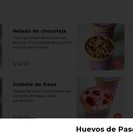
Helado de chocoteja
Cremoso helado de manjar con 
pecanas, marmoleado de ganache 
y trozos de chocolate.
S/ 62.00
Sorbete de fresa
Sorbete de fresas marmoleado con 
compota de fresas y leche 
condensada.
S/ 44.00
Huevos de Pas