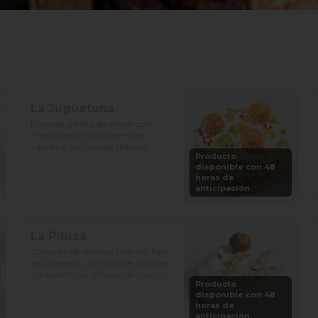
La Juguetona
Bases de galleta de alfajor con 
manjar de la casa, crema de 
vainilla y profiteroles rellenos.

Producto
disponible con 48
Precio: S/. 129

horas de
Porciones: 8-10
anticipación.
La Pituca
Crocante de cereales andinos, flan 
de caramelo, compota de piña con 
cardamomo y mousse de coco con 
Producto
vainilla.

disponible con 48
horas de
Precio: S/. 129

anticipación.