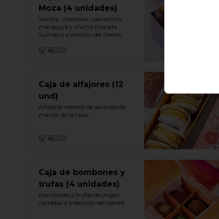
Moza (4 unidades)
Vainilla, chocolate, capuchino, 
maracuyá y chicha morada. 
Surtido o a elección del cliente.
S/ 45.00
Caja de alfajores (12
und)
Alfajores rellenos de abundante 
manjar de la casa.
S/ 45.00
Caja de bombones y
trufas (4 unidades)
Bombones y trufas de origen 
variadas o a elección del cliente.