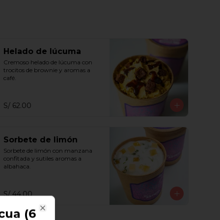
Helado de lúcuma
Cremoso helado de lúcuma con 
trocitos de brownie y aromas a 
café.
S/ 62.00
Sorbete de limón
Sorbete de limón con manzana 
confitada y sutiles aromas a 
albahaca.
S/ 44.00
cua (6
Close