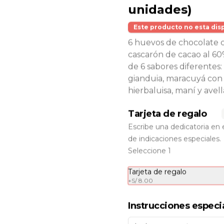
unidades)
Este producto no esta dis
6 huevos de chocolate 
cascarón de cacao al 60
de 6 sabores diferentes: v
gianduia, maracuyá con
hierbaluisa, maní y avell
Tarjeta de regalo
Escribe una dedicatoria en 
Bombitas de
de indicaciones especiales.
chocolate (25
Seleccione 1
unidades)
25 bombitas de chocolate al 70% 
rellenas de un delicado mousse de 
Producto
chocolate con gianduia.

Tarjeta de regalo
disponible con 48
horas de
+
S/ 8.00
Precio: S/. 125
anticipación.
Instrucciones especi
Caja de Besos de