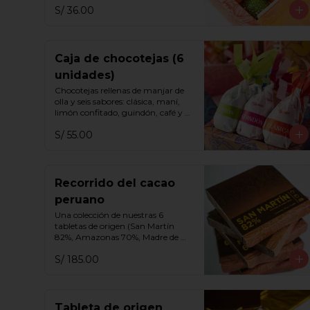
S/ 36.00
Caja de chocotejas (6
unidades)
Chocotejas rellenas de manjar de 
olla y seis sabores: clásica, maní, 
limón confitado, guindón, café y 
praliné.
S/ 55.00
Recorrido del cacao
peruano
Una colección de nuestras 6 
tabletas de origen (San Martín 
82%, Amazonas 70%, Madre de 
Dios 65%, Cusco 70%, Cusco 75% y 
S/ 185.00
Ayacucho 70%).
Tableta de origen