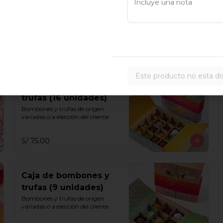
Moza (6 unidades)
Vainilla, chocolate, capuchino, 
maracuyá y chicha morada.
S/ 65.00
Este producto no esta di
Caja de bombones y
trufas (16 unidades)
Bombones y trufas de origen 
variadas o a elección del cliente.
S/ 75.00
Caja de bombones y
trufas (9 unidades)
Bombones y trufas de origen 
variadas o a elección del cliente.