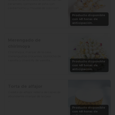
caramelo, compota de piña con 
cardamomo y mousse de coco con 
vainilla.

Producto disponible
con 48 horas de
Precio: S/. 129

anticipación.
Porciones: 8-10
Merengado de
chirimoya
Chirimoya, manjar de la casa, 
merenguitos crocantes, bizcocho de 
vainilla y chantilly de vainilla.

Producto disponible
con 48 horas de
Precio: S/. 115

anticipación.
Porciones: 8-10
Torta de alfajor
Galleta de alfajor rellena de capas de 
abundante manjar de la casa.

Precio: S/. 92

Producto disponible
Porciones: 8-10
con 48 horas de