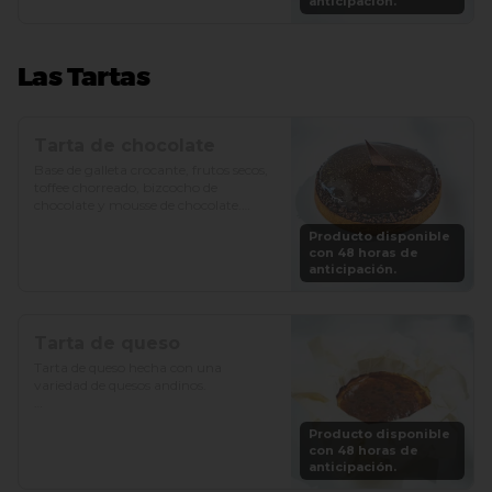
anticipación.
Las Tartas
Tarta de chocolate
Base de galleta crocante, frutos secos, 
toffee chorreado, bizcocho de 
chocolate y mousse de chocolate.

Producto disponible
Precio: S/. 89

con 48 horas de
Porciones: 6-8
anticipación.
Tarta de queso
Tarta de queso hecha con una 
variedad de quesos andinos.

Precio: S/. 79

Producto disponible
Porciones: 6-8
con 48 horas de
anticipación.