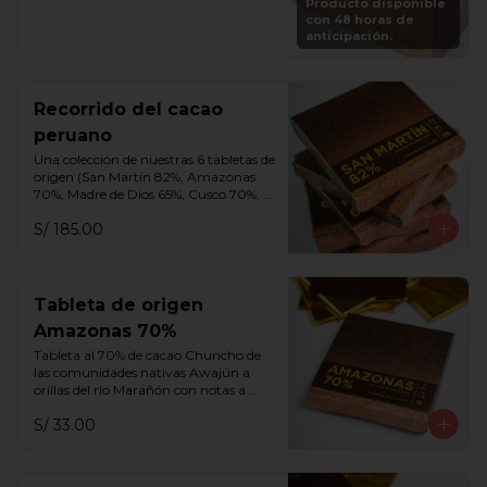
Producto disponible
vuelve a rellenar tu caja en cualquier 
con 48 horas de
momento por S/. 250.
anticipación.
Recorrido del cacao
peruano
Una colección de nuestras 6 tabletas de 
origen (San Martín 82%, Amazonas 
70%, Madre de Dios 65%, Cusco 70%, 
Cusco 75% y Ayacucho 70%).
S/ 185.00
Tableta de origen
Amazonas 70%
Tableta al 70% de cacao Chuncho de 
las comunidades nativas Awajún a 
orillas del río Marañón con notas a 
frutos rojos, miel, aguaje y flores 
S/ 33.00
blancas.