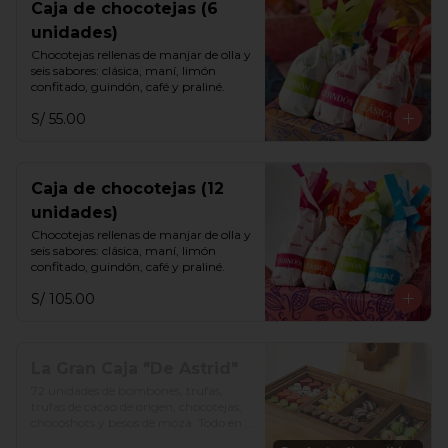
Caja de chocotejas (6
unidades)
Chocotejas rellenas de manjar de olla y 
seis sabores: clásica, maní, limón 
confitado, guindón, café y praliné.
S/ 55.00
Caja de chocotejas (12
unidades)
Chocotejas rellenas de manjar de olla y 
seis sabores: clásica, maní, limón 
confitado, guindón, café y praliné.
S/ 105.00
La Gran Caja "De Astrid"
72 unidades de bombones, trufas, 
trufas de cacao de origen, chocotejas, 
chocoshots y besos de moza. Todo en 
una divertida caja de madera. Además, 