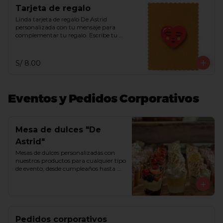
Tarjeta de regalo
Linda tarjeta de regalo De Astrid 
personalizada con tu mensaje para 
complementar tu regalo. Escribe tu 
mensaje en el recuadro de indicaciones 
especiales.
S/ 8.00
Eventos y Pedidos Corporativos
Mesa de dulces "De
Astrid"
Mesas de dulces personalizadas con 
nuestros productos para cualquier tipo 
de evento, desde cumpleaños hasta 
matrimonios. Armamos tu mesa de 
ensueño con bombones, trufas, 
chocoshots, alfajores, besos de moza, 
chocotejas, macarrones, 
marshmallows, queques y/o tortas. 
Comunícate con nosotros a través del 
Pedidos corporativos