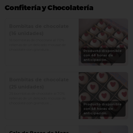
Confitería y Chocolatería
Bombitas de chocolate
(16 unidades)
16 bombitas de chocolate al 70% 
rellenas de un delicado mousse de 
chocolate con gianduia.

Producto disponible
con 48 horas de
Precio: S/. 75
anticipación.
Bombitas de chocolate
(25 unidades)
25 bombitas de chocolate al 70% 
rellenas de un delicado mousse de 
chocolate con gianduia.

Producto disponible
con 48 horas de
Precio: S/. 125
anticipación.