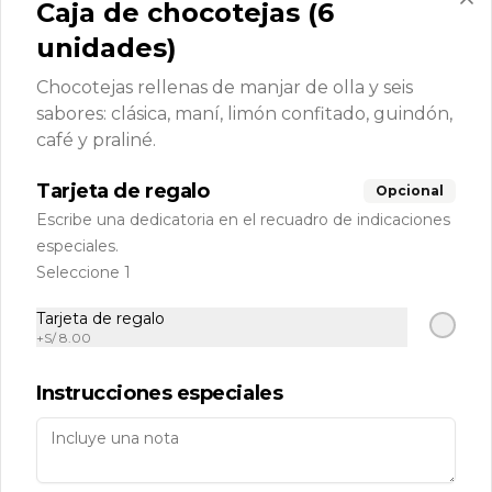
Caja de chocotejas (6
Zona delivery
unidades)
RUC: 20509076945 Razón Social: Cinco Millas S.A.C
Políticas de Reparto a Domicilio
Chocotejas rellenas de manjar de olla y seis
Términos y condiciones
sabores: clásica, maní, limón confitado, guindón,
café y praliné.
Política de privacidad
Redes sociales
Tarjeta de regalo
Opcional
Escribe una dedicatoria en el recuadro de indicaciones
Instagram
especiales.
Seleccione 1
Mi cuenta
Tarjeta de regalo
+
S/ 8.00
Pedir
Iniciar sesión
Política de Cookies
Instrucciones especiales
Haga clic en Aceptar para permitir que Justo use
cookies a fin de personalizar este sitio, publicar
anuncios y medir su eficiencia en otras apps y sitios
web, incluidas las redes sociales. Personalice sus