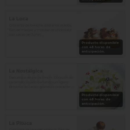
La Loca
Crocante de kiwicha, plátanos asados, 
flan de manjar y mousse de chocolate 
con cacao de Junín.

Producto disponible
Precio: S/. 129

con 48 horas de
Porciones: 8-10
anticipación.
La Nostálgica
Recuerdos de pie de limón. Corazón de 
caramelo líquido bañando un ligero 
brownie de cacao, gianduia crocante y 
chantilly de chocolate blanco.

Producto disponible
con 48 horas de
Precio: S/. 129

anticipación.
Porciones: 8-10
La Pituca
Crocante de cereales andinos, flan de 