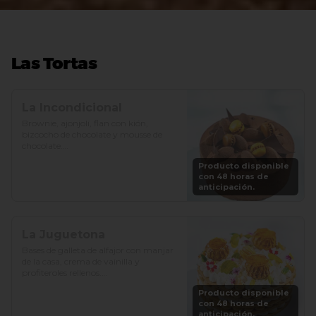
Las Tortas
La Incondicional
Brownie, ajonjolí, flan con kión, 
bizcocho de chocolate y mousse de 
chocolate.

Producto disponible
Precio: S/. 129

con 48 horas de
Porciones: 8-10
anticipación.
La Juguetona
Bases de galleta de alfajor con manjar 
de la casa, crema de vainilla y 
profiteroles rellenos.

Producto disponible
Precio: S/. 129

con 48 horas de
Porciones: 8-10
anticipación.